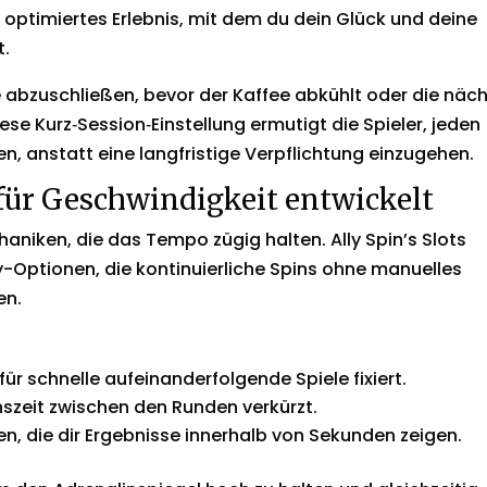
n optimiertes Erlebnis, mit dem du dein Glück und deine
t.
nde abzuschließen, bevor der Kaffee abkühlt oder die näc
ese Kurz‑Session‑Einstellung ermutigt die Spieler, jeden
en, anstatt eine langfristige Verpflichtung einzugehen.
ür Geschwindigkeit entwickelt
aniken, die das Tempo zügig halten. Ally Spin’s Slots
-Optionen, die kontinuierliche Spins ohne manuelles
en.
ür schnelle aufeinanderfolgende Spiele fixiert.
szeit zwischen den Runden verkürzt.
n, die dir Ergebnisse innerhalb von Sekunden zeigen.