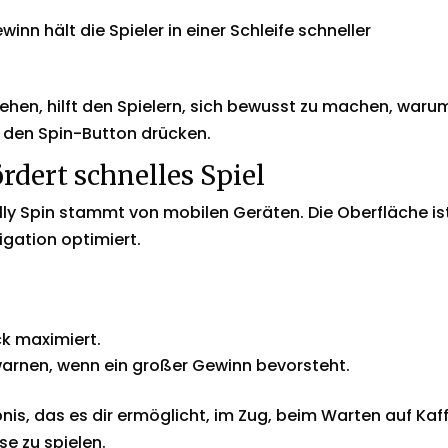
nn hält die Spieler in einer Schleife schneller
ehen, hilft den Spielern, sich bewusst zu machen, waru
 den Spin-Button drücken.
ördert schnelles Spiel
Ally Spin stammt von mobilen Geräten. Die Oberfläche is
gation optimiert.
ck maximiert.
warnen, wenn ein großer Gewinn bevorsteht.
bnis, das es dir ermöglicht, im Zug, beim Warten auf Kaf
e zu spielen.