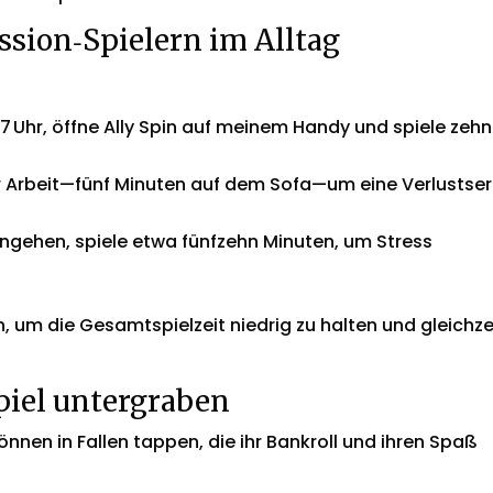
ssion‑Spielern im Alltag
7 Uhr, öffne Ally Spin auf meinem Handy und spiele zehn
r Arbeit—fünf Minuten auf dem Sofa—um eine Verlustser
ngehen, spiele etwa fünfzehn Minuten, um Stress
, um die Gesamtspielzeit niedrig zu halten und gleichze
Spiel untergraben
önnen in Fallen tappen, die ihr Bankroll und ihren Spaß