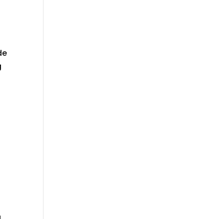
de
g
u