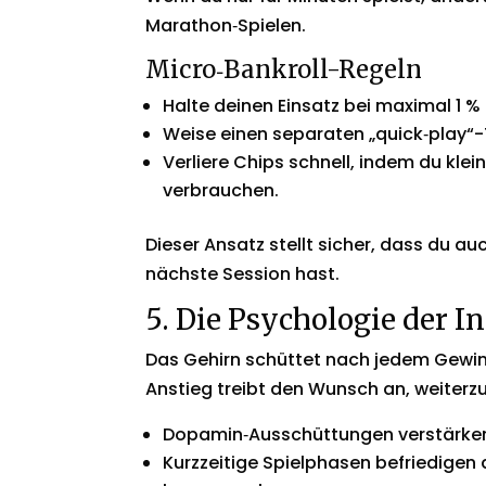
Marathon‑Spielen.
Micro‑Bankroll-Regeln
Halte deinen Einsatz bei maximal 1 %
Weise einen separaten „quick‑play“-
Verliere Chips schnell, indem du kle
verbrauchen.
Dieser Ansatz stellt sicher, dass du a
nächste Session hast.
5. Die Psychologie der I
Das Gehirn schüttet nach jedem Gewinn
Anstieg treibt den Wunsch an, weiterzu
Dopamin‑Ausschüttungen verstärken 
Kurzzeitige Spielphasen befriedigen