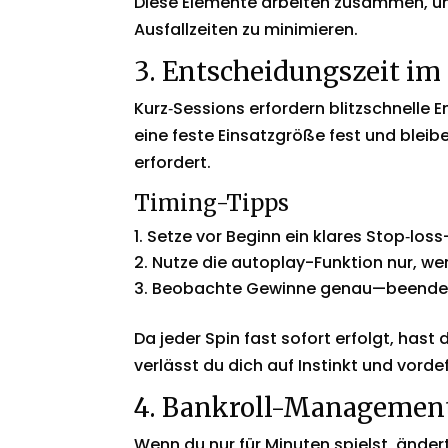
Diese Elemente arbeiten zusammen, um 
Ausfallzeiten zu minimieren.
3. Entscheidungszeit i
Kurz‑Sessions erfordern blitzschnelle 
eine feste Einsatzgröße fest und bleib
erfordert.
Timing-Tipps
Setze vor Beginn ein klares Stop‑loss-
Nutze die autoplay-Funktion nur, wen
Beobachte Gewinne genau—beende na
Da jeder Spin fast sofort erfolgt, hast
verlässt du dich auf Instinkt und vorde
4. Bankroll-Management
Wenn du nur für Minuten spielst, änder