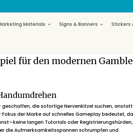
Marketing Materials
Signs & Banners
Stickers 
 Spiel für den modernen Gamble
m Handumdrehen
ler geschaffen, die sofortige Nervenkitzel suchen, anstatt
r Fokus der Marke auf schnelles Gameplay bedeutet, d
nnst—keine langen Tutorials oder Registrierungshürden,
 der die Aufmerksamkeitsspannen schrumpfen und