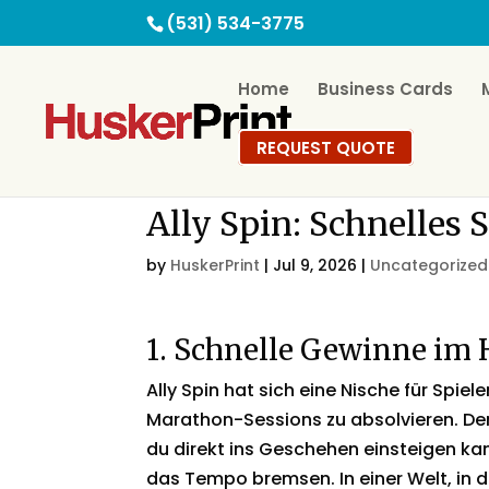
(531) 534-3775
Home
Business Cards
REQUEST QUOTE
Ally Spin: Schnelles
by
HuskerPrint
|
Jul 9, 2026
|
Uncategorized
1. Schnelle Gewinne i
Ally Spin hat sich eine Nische für Spie
Marathon-Sessions zu absolvieren. De
du direkt ins Geschehen einsteigen ka
das Tempo bremsen. In einer Welt, in