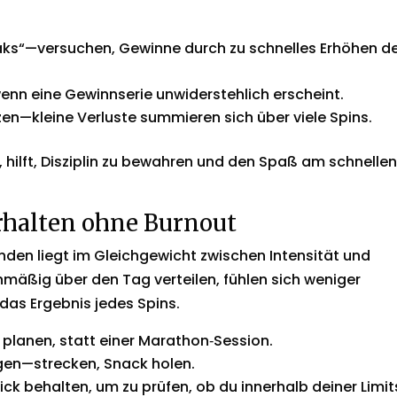
aks“—versuchen, Gewinne durch zu schnelles Erhöhen d
 wenn eine Gewinnserie unwiderstehlich erscheint.
en—kleine Verluste summieren sich über viele Spins.
n, hilft, Disziplin zu bewahren und den Spaß am schnelle
halten ohne Burnout
nden liegt im Gleichgewicht zwischen Intensität und
chmäßig über den Tag verteilen, fühlen sich weniger
das Ergebnis jedes Spins.
h planen, statt einer Marathon‑Session.
gen—strecken, Snack holen.
k behalten, um zu prüfen, ob du innerhalb deiner Limit