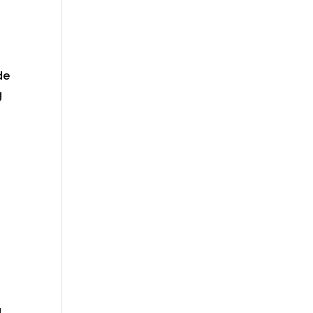
de
g
u