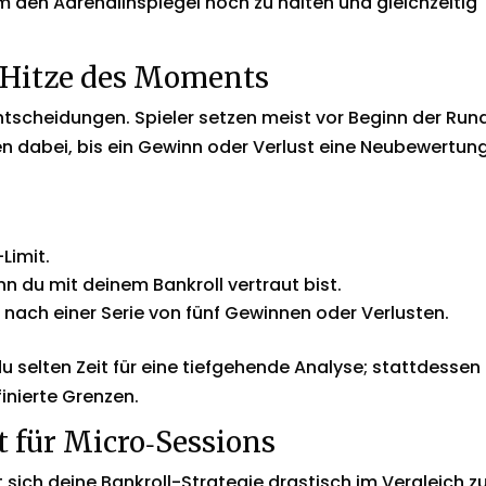
den Adrenalinspiegel hoch zu halten und gleichzeitig
m Hitze des Moments
Entscheidungen. Spieler setzen meist vor Beginn der Run
en dabei, bis ein Gewinn oder Verlust eine Neubewertun
Limit.
n du mit deinem Bankroll vertraut bist.
ch einer Serie von fünf Gewinnen oder Verlusten.
 du selten Zeit für eine tiefgehende Analyse; stattdessen
finierte Grenzen.
 für Micro‑Sessions
t sich deine Bankroll-Strategie drastisch im Vergleich z