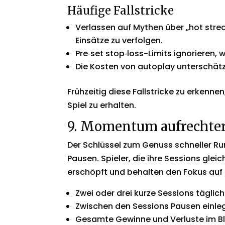
Häufige Fallstricke
Verlassen auf Mythen über „hot stre
Einsätze zu verfolgen.
Pre‑set stop‑loss-Limits ignorieren,
Die Kosten von autoplay unterschätz
Frühzeitig diese Fallstricke zu erkenne
Spiel zu erhalten.
9. Momentum aufrechter
Der Schlüssel zum Genuss schneller Ru
Pausen. Spieler, die ihre Sessions glei
erschöpft und behalten den Fokus auf 
Zwei oder drei kurze Sessions täglic
Zwischen den Sessions Pausen einle
Gesamte Gewinne und Verluste im Blic