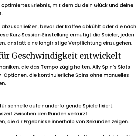
n optimiertes Erlebnis, mit dem du dein Glück und deine
t.
nde abzuschließen, bevor der Kaffee abkühlt oder die näc
ese Kurz‑Session‑Einstellung ermutigt die Spieler, jeden
en, anstatt eine langfristige Verpflichtung einzugehen.
ür Geschwindigkeit entwickelt
aniken, die das Tempo zügig halten. Ally Spin’s Slots
-Optionen, die kontinuierliche Spins ohne manuelles
en.
ür schnelle aufeinanderfolgende Spiele fixiert.
szeit zwischen den Runden verkürzt.
n, die dir Ergebnisse innerhalb von Sekunden zeigen.