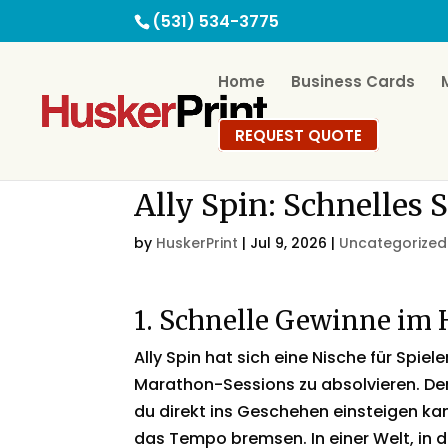
(531) 534-3775
Home
Business Cards
REQUEST QUOTE
Ally Spin: Schnelles
by
HuskerPrint
|
Jul 9, 2026
|
Uncategorized
1. Schnelle Gewinne i
Ally Spin hat sich eine Nische für Spie
Marathon-Sessions zu absolvieren. De
du direkt ins Geschehen einsteigen ka
das Tempo bremsen. In einer Welt, in