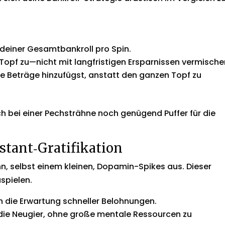
 deiner Gesamtbankroll pro Spin.
Topf zu—nicht mit langfristigen Ersparnissen vermische
ine Beträge hinzufügst, anstatt den ganzen Topf zu
uch bei einer Pechsträhne noch genügend Puffer für die
nstant‑Gratifikation
, selbst einem kleinen, Dopamin-Spikes aus. Dieser
spielen.
die Erwartung schneller Belohnungen.
 die Neugier, ohne große mentale Ressourcen zu