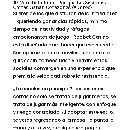
10. Veredicto Final: Por qué las Sesiones
Cortas Ganan Corazones (y Giros)
Si eres de los que disfrutan de la inmediatez
—queriendo ganancias rápidas, mínimo
tiempo de inactividad y ráfagas
emocionantes de juego—Roobet Casino
está diseñado para hacer que eso suceda.
Sus optimizaciones móviles, funciones de
quick spin, torneos flash y herramientas
sociales convergen en una experiencia que
premia la velocidad sobre la resistencia.
¿La conclusión principal? Las sesiones
cortas no solo se tratan de jugar menos; se
trata de jugar más inteligente, con enfoque
y riesgo controlado. Al adoptar este estilo,
te verás regresando a la mesa—o pantalla
—una y otra vez, persiguiendo pagos