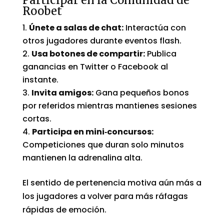
Participar en la Comunidad de
Roobet
Únete a salas de chat:
Interactúa con
otros jugadores durante eventos flash.
Usa botones de compartir:
Publica
ganancias en Twitter o Facebook al
instante.
Invita amigos:
Gana pequeños bonos
por referidos mientras mantienes sesiones
cortas.
Participa en mini‑concursos:
Competiciones que duran solo minutos
mantienen la adrenalina alta.
El sentido de pertenencia motiva aún más a
los jugadores a volver para más ráfagas
rápidas de emoción.