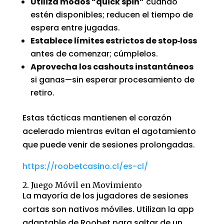
Utiliza modos “quick spin”
cuando
estén disponibles; reducen el tiempo de
espera entre jugadas.
Establece límites estrictos de stop‑loss
antes de comenzar; cúmplelos.
Aprovecha los cashouts instantáneos
si ganas—sin esperar procesamiento de
retiro.
Estas tácticas mantienen el corazón
acelerado mientras evitan el agotamiento
que puede venir de sesiones prolongadas.
https://roobetcasino.cl/es-cl/
2. Juego Móvil en Movimiento
La mayoría de los jugadores de sesiones
cortas son nativos móviles. Utilizan la app
adaptable de Roobet para saltar de un