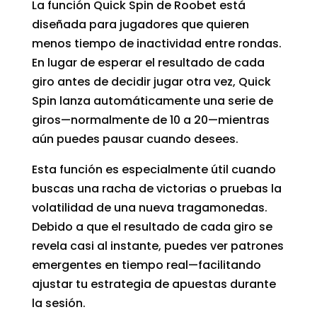
La función Quick Spin de Roobet está
diseñada para jugadores que quieren
menos tiempo de inactividad entre rondas.
En lugar de esperar el resultado de cada
giro antes de decidir jugar otra vez, Quick
Spin lanza automáticamente una serie de
giros—normalmente de 10 a 20—mientras
aún puedes pausar cuando desees.
Esta función es especialmente útil cuando
buscas una racha de victorias o pruebas la
volatilidad de una nueva tragamonedas.
Debido a que el resultado de cada giro se
revela casi al instante, puedes ver patrones
emergentes en tiempo real—facilitando
ajustar tu estrategia de apuestas durante
la sesión.