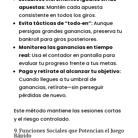
apuestas:
Mantén cada apuesta
consistente en todos los giros.
Evita tácticas de “todo‑en”:
Aunque
persigas grandes ganancias, preserva tu
bankroll para giros posteriores.
Monitorea las ganancias en tiempo
real:
Usa el contador en pantalla para
evaluar tu progreso frente a tus metas.
Paga y retírate al alcanzar tu objetivo:
Cuando llegues a tu umbral de
ganancias, retírate—sin perseguir
pérdidas de nuevo.
Este método mantiene las sesiones cortas
y el riesgo controlado.
9. Funciones Sociales que Potencian el Juego
Rápido