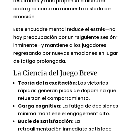
resultados y más propenso a disfrutar
cada giro como un momento aislado de
emoción.
Este encuadre mental reduce el estrés—no
hay preocupación por un “siguiente sesión”
inminente—y mantiene a los jugadores
regresando por nuevas emociones en lugar
de fatiga prolongada.
La Ciencia del Juego Breve
Teoría de la excitación:
Las victorias
rápidas generan picos de dopamina que
refuerzan el comportamiento.
Carga cognitiva:
La fatiga de decisiones
mínima mantiene el engagement alto.
Bucle de satisfacción:
La
retroalimentación inmediata satisface