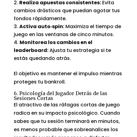
Realiza apuestas consistentes:
Evita
cambios drásticos que puedan agotar tus
fondos rápidamente.
Activa auto‑spin:
Maximiza el tiempo de
juego en las ventanas de cinco minutos.
Monitorea los cambios en el
leaderboard:
Ajusta tu estrategia si te
estás quedando atrás.
El objetivo es mantener el impulso mientras
proteges tu bankroll.
6. Psicología del Jugador Detrás de las
Sesiones Cortas
El atractivo de las ráfagas cortas de juego
radica en su impacto psicológico. Cuando
sabes que tu sesión terminará en minutos,
es menos probable que sobreanalices los