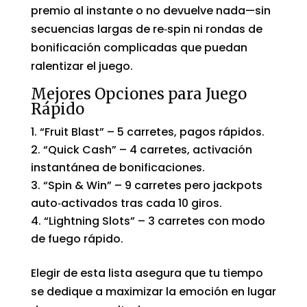
premio al instante o no devuelve nada—sin
secuencias largas de re‑spin ni rondas de
bonificación complicadas que puedan
ralentizar el juego.
Mejores Opciones para Juego
Rápido
“Fruit Blast” – 5 carretes, pagos rápidos.
“Quick Cash” – 4 carretes, activación
instantánea de bonificaciones.
“Spin & Win” – 9 carretes pero jackpots
auto‑activados tras cada 10 giros.
“Lightning Slots” – 3 carretes con modo
de fuego rápido.
Elegir de esta lista asegura que tu tiempo
se dedique a maximizar la emoción en lugar