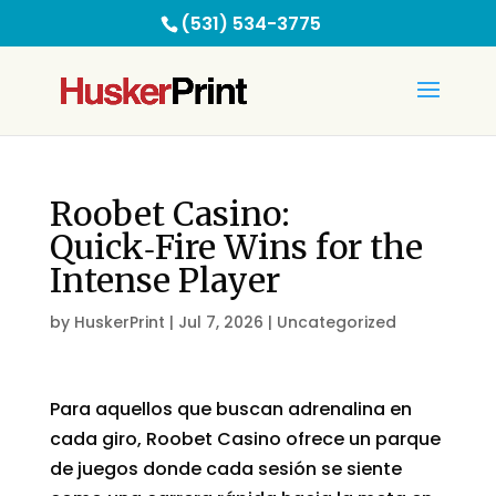
(531) 534-3775
Roobet Casino:
Quick‑Fire Wins for the
Intense Player
by
HuskerPrint
|
Jul 7, 2026
|
Uncategorized
Para aquellos que buscan adrenalina en
cada giro, Roobet Casino ofrece un parque
de juegos donde cada sesión se siente