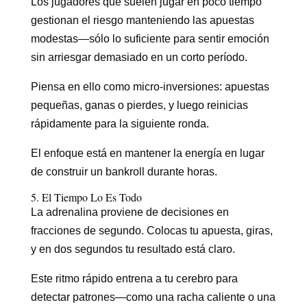
Los jugadores que suelen jugar en poco tiempo
gestionan el riesgo manteniendo las apuestas
modestas—sólo lo suficiente para sentir emoción
sin arriesgar demasiado en un corto período.
Piensa en ello como micro‑inversiones: apuestas
pequeñas, ganas o pierdes, y luego reinicias
rápidamente para la siguiente ronda.
El enfoque está en mantener la energía en lugar
de construir un bankroll durante horas.
5. El Tiempo Lo Es Todo
La adrenalina proviene de decisiones en
fracciones de segundo. Colocas tu apuesta, giras,
y en dos segundos tu resultado está claro.
Este ritmo rápido entrena a tu cerebro para
detectar patrones—como una racha caliente o una