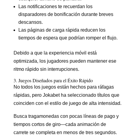
Las notificaciones te recuerdan los
disparadores de bonificación durante breves
descansos.
Las páginas de carga rápida reducen los
tiempos de espera que podrían romper el flujo.
Debido a que la experiencia móvil está
optimizada, los jugadores pueden mantener ese
ritmo rápido sin interrupciones.
3. Juegos Diseñados para el Éxito Rápido
No todos los juegos están hechos para ráfagas
rápidas, pero Jokabet ha seleccionado títulos que
coinciden con el estilo de juego de alta intensidad.
Busca tragamonedas con pocas líneas de pago y
tiempos cortos de giro—cada animación de
carrete se completa en menos de tres segundos.