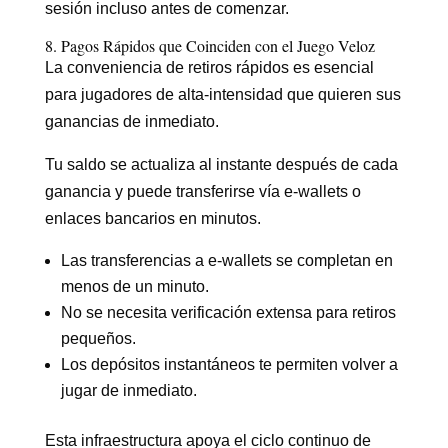
sesión incluso antes de comenzar.
8. Pagos Rápidos que Coinciden con el Juego Veloz
La conveniencia de retiros rápidos es esencial
para jugadores de alta‑intensidad que quieren sus
ganancias de inmediato.
Tu saldo se actualiza al instante después de cada
ganancia y puede transferirse vía e‑wallets o
enlaces bancarios en minutos.
Las transferencias a e‑wallets se completan en
menos de un minuto.
No se necesita verificación extensa para retiros
pequeños.
Los depósitos instantáneos te permiten volver a
jugar de inmediato.
Esta infraestructura apoya el ciclo continuo de