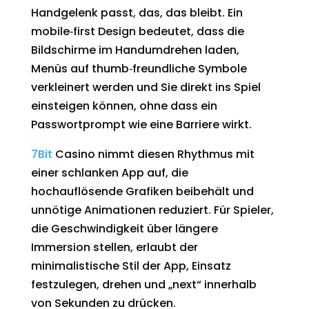
Handgelenk passt, das, das bleibt. Ein
mobile‑first Design bedeutet, dass die
Bildschirme im Handumdrehen laden,
Menüs auf thumb‑freundliche Symbole
verkleinert werden und Sie direkt ins Spiel
einsteigen können, ohne dass ein
Passwortprompt wie eine Barriere wirkt.
7Bit
Casino nimmt diesen Rhythmus mit
einer schlanken App auf, die
hochauflösende Grafiken beibehält und
unnötige Animationen reduziert. Für Spieler,
die Geschwindigkeit über längere
Immersion stellen, erlaubt der
minimalistische Stil der App, Einsatz
festzulegen, drehen und „next“ innerhalb
von Sekunden zu drücken.