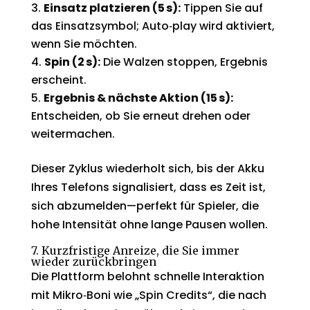
Einsatz platzieren (5 s):
Tippen Sie auf
das Einsatzsymbol; Auto‑play wird aktiviert,
wenn Sie möchten.
Spin (2 s):
Die Walzen stoppen, Ergebnis
erscheint.
Ergebnis & nächste Aktion (15 s):
Entscheiden, ob Sie erneut drehen oder
weitermachen.
Dieser Zyklus wiederholt sich, bis der Akku
Ihres Telefons signalisiert, dass es Zeit ist,
sich abzumelden—perfekt für Spieler, die
hohe Intensität ohne lange Pausen wollen.
7. Kurzfristige Anreize, die Sie immer
wieder zurückbringen
Die Plattform belohnt schnelle Interaktion
mit Mikro‑Boni wie „Spin Credits“, die nach