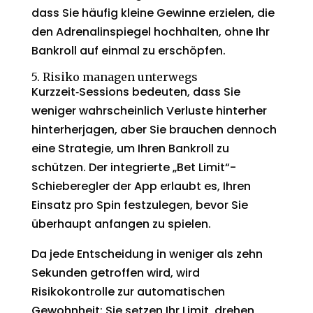
dass Sie häufig kleine Gewinne erzielen, die
den Adrenalinspiegel hochhalten, ohne Ihr
Bankroll auf einmal zu erschöpfen.
5. Risiko managen unterwegs
Kurzzeit‑Sessions bedeuten, dass Sie
weniger wahrscheinlich Verluste hinterher
hinterherjagen, aber Sie brauchen dennoch
eine Strategie, um Ihren Bankroll zu
schützen. Der integrierte „Bet Limit“-
Schieberegler der App erlaubt es, Ihren
Einsatz pro Spin festzulegen, bevor Sie
überhaupt anfangen zu spielen.
Da jede Entscheidung in weniger als zehn
Sekunden getroffen wird, wird
Risikokontrolle zur automatischen
Gewohnheit: Sie setzen Ihr Limit, drehen,